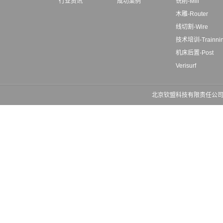
行业资讯
成功案例
铣削-Mill
木雕-Router
线切割-Wire
技术培训-Trainni
机床后置-Post
Verisurf
北京钦盟科技有限责任公