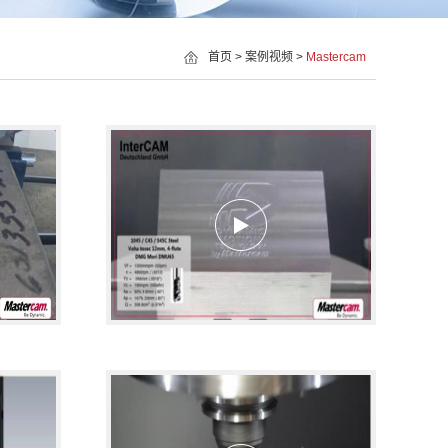
首页
>
案例视频
>
Mastercam