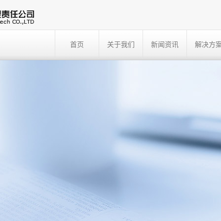
首页
关于我们
新闻资讯
解决方