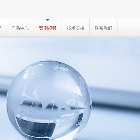
案
产品中心
案例视频
技术支持
联系我们