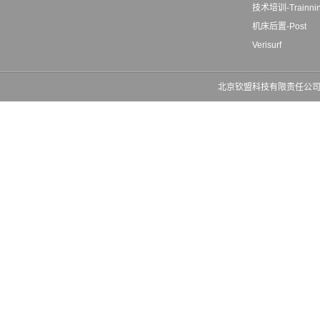
技术培训-Trainni
机床后置-Post
Verisurf
北京钦盟科技有限责任公